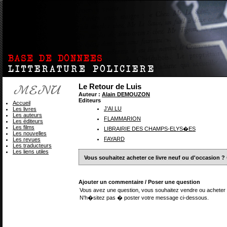
Le Retour de Luis
Auteur :
Alain DEMOUZON
Editeurs
Accueil
J'AI LU
Les livres
Les auteurs
FLAMMARION
Les éditeurs
Les films
LIBRAIRIE DES CHAMPS-ELYS�ES
Les nouvelles
FAYARD
Les revues
Les traducteurs
Les liens utiles
Vous souhaitez acheter ce livre neuf ou d'occasion ?
Ajouter un commentaire / Poser une question
Vous avez une question, vous souhaitez vendre ou acheter 
N'h�sitez pas � poster votre message ci-dessous.