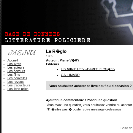
Le R�glo
1935
Accueil
Auteur :
Pierre V�RY
Les livres
Editeurs
Les auteurs
LIBRAIRIE DES CHAMPS-ELYS�ES
Les éditeurs
Les films
GALLIMARD
Les nouvelles
Les revues
Les traducteurs
Vous souhaitez acheter ce livre neuf ou d'occasion ?
Les liens utiles
Ajouter un commentaire / Poser une question
Vous avez une question, vous souhaitez vendre ou acheter 
N'h�sitez pas � poster votre message ci-dessous.
Base de