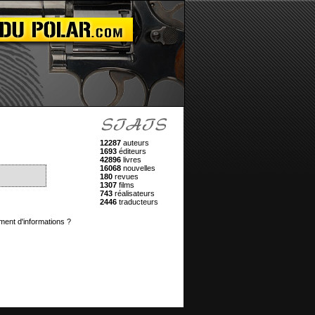
12287
auteurs
1693
éditeurs
42896
livres
16068
nouvelles
180
revues
1307
films
743
réalisateurs
2446
traducteurs
ment d'informations ?