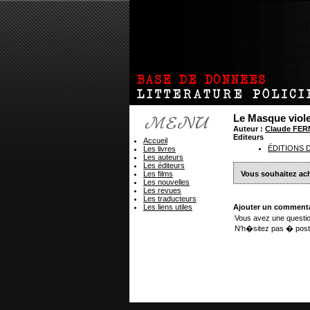
Le Masque viole
Auteur :
Claude FER
Editeurs
Accueil
ÉDITIONS 
Les livres
Les auteurs
Les éditeurs
Les films
Vous souhaitez ach
Les nouvelles
Les revues
Les traducteurs
Les liens utiles
Ajouter un commenta
Vous avez une questio
N'h�sitez pas � post