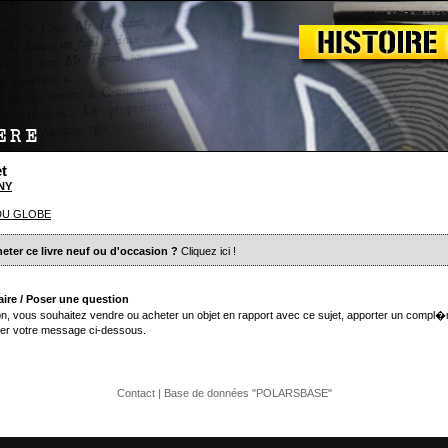
t
NY
DU GLOBE
eter ce livre neuf ou d'occasion ?
Cliquez ici
!
ire / Poser une question
n, vous souhaitez vendre ou acheter un objet en rapport avec ce sujet, apporter un compl�
er votre message ci-dessous.
Contact
| Base de données "POLARSBASE"