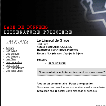
Le Linceul de Glace
Cold Burn
Auteur :
Max Allan COLLINS
Accueil
Traducteur : MANTRAN, Florence
Les livres
Notes :
Nov�lisation d'apr�s la S�rie
Les auteurs
Les éditeurs
Les films
Editeurs
Les nouvelles
FLEUVE NOIR
Les revues
Les traducteurs
Les liens utiles
Vous souhaitez acheter ce livre neuf ou d'occasion ?
Ajouter un commentaire / Poser une question
Vous avez une question, vous souhaitez vendre ou acheter 
N'h�sitez pas � poster votre message ci-dessous.
Base de