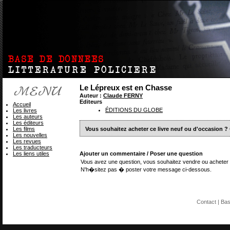
Le Lépreux est en Chasse
Auteur :
Claude FERNY
Editeurs
Accueil
ÉDITIONS DU GLOBE
Les livres
Les auteurs
Les éditeurs
Les films
Vous souhaitez acheter ce livre neuf ou d'occasion ?
Les nouvelles
Les revues
Les traducteurs
Les liens utiles
Ajouter un commentaire / Poser une question
Vous avez une question, vous souhaitez vendre ou acheter 
N'h�sitez pas � poster votre message ci-dessous.
Contact
| Ba