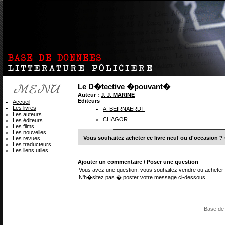
Le D�tective �pouvant�
Auteur :
J. J. MARINE
Editeurs
Accueil
Les livres
A. BEIRNAERDT
Les auteurs
CHAGOR
Les éditeurs
Les films
Les nouvelles
Vous souhaitez acheter ce livre neuf ou d'occasion ?
Les revues
Les traducteurs
Les liens utiles
Ajouter un commentaire / Poser une question
Vous avez une question, vous souhaitez vendre ou acheter 
N'h�sitez pas � poster votre message ci-dessous.
Base de