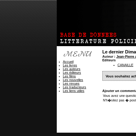
Le dernier Dima
Auteur :
Jean-Pierr
Editeurs
Accueil
CANAILLE
Les livres
Les auteurs
Les éditeurs
Les films
Vous souhaitez ach
Les nouvelles
Les revues
Les traducteurs
Les liens utiles
Ajouter un commenta
Vous avez une questio
N'h�sitez pas � post