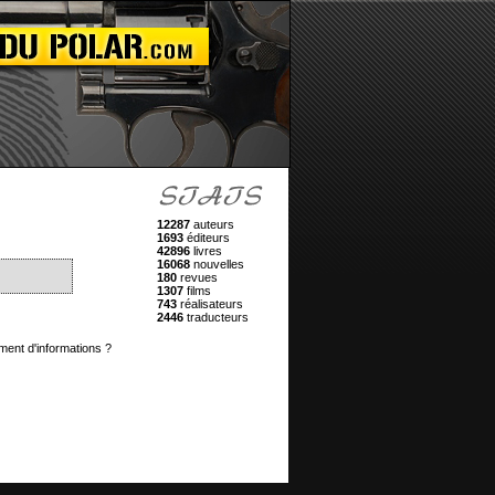
12287
auteurs
1693
éditeurs
42896
livres
16068
nouvelles
180
revues
1307
films
743
réalisateurs
2446
traducteurs
ment d'informations ?