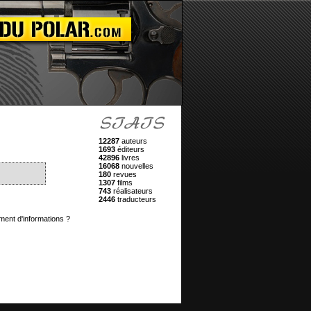
12287
auteurs
1693
éditeurs
42896
livres
16068
nouvelles
180
revues
1307
films
743
réalisateurs
2446
traducteurs
ment d'informations ?