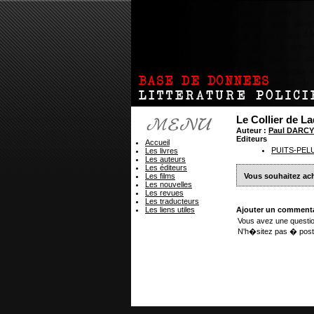
Le Collier de 
Auteur :
Paul DARCY
Editeurs
Accueil
PUITS-PEL
Les livres
Les auteurs
Les éditeurs
Les films
Vous souhaitez ach
Les nouvelles
Les revues
Les traducteurs
Les liens utiles
Ajouter un commenta
Vous avez une questio
N'h�sitez pas � post