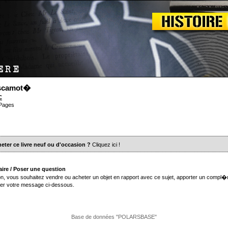
escamot�
C
 Pages
eter ce livre neuf ou d'occasion ?
Cliquez ici
!
ire / Poser une question
n, vous souhaitez vendre ou acheter un objet en rapport avec ce sujet, apporter un compl�
er votre message ci-dessous.
Base de données "POLARSBASE"