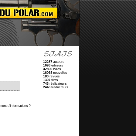
12287
auteurs
1693
éditeurs
42896
livres
16068
nouvelles
180
revues
1307
films
743
réalisateurs
2446
traducteurs
ment d'informations ?