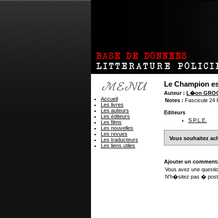
Le Champion 
Auteur :
L�on GRO
Accueil
Notes :
Fascicule 24
Les livres
Les auteurs
Editeurs
Les éditeurs
S.P.L.E.
Les films
Les nouvelles
Les revues
Vous souhaitez ach
Les traducteurs
Les liens utiles
Ajouter un commenta
Vous avez une questio
N'h�sitez pas � post