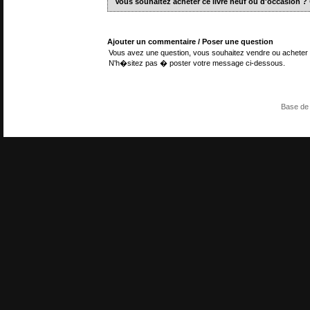
Vous souhaitez acheter ce livre neuf ou d'occasion ?
Ajouter un commentaire / Poser une question
Vous avez une question, vous souhaitez vendre ou acheter 
N'h�sitez pas � poster votre message ci-dessous.
Base de