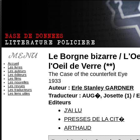
Le Borgne bizarre / L'O
Accueil
l'Oeil de Verre (**)
Les livres
Les auteurs
The Case of the counterfeit Eye
Les éditeurs
Les films
1933
Les nouvelles
Les revues
Auteur :
Erle Stanley GARDNER
Les traducteurs
Les liens utiles
Traducteur : AUG�, Josette (1) /
Editeurs
J'AI LU
PRESSES DE LA CIT�
ARTHAUD