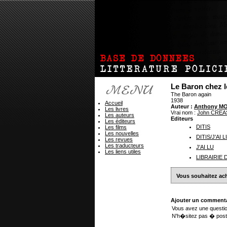
Le Baron chez l
The Baron again
1938
Accueil
Auteur :
Anthony M
Les livres
Vrai nom :
John CREA
Les auteurs
Editeurs
Les éditeurs
DITIS
Les films
Les nouvelles
DITIS/J'AI L
Les revues
Les traducteurs
J'AI LU
Les liens utiles
LIBRAIRIE
Vous souhaitez ach
Ajouter un commenta
Vous avez une questio
N'h�sitez pas � post