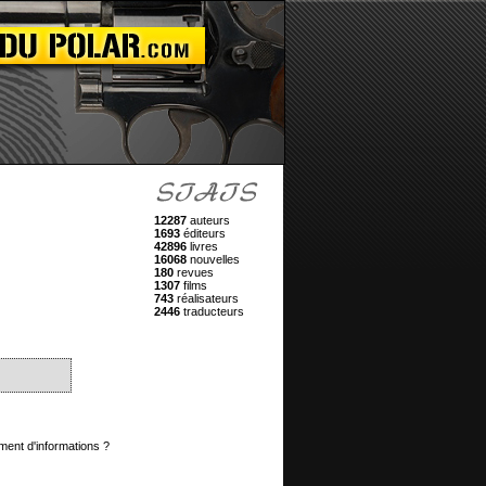
12287
auteurs
1693
éditeurs
42896
livres
16068
nouvelles
180
revues
1307
films
743
réalisateurs
2446
traducteurs
ment d'informations ?