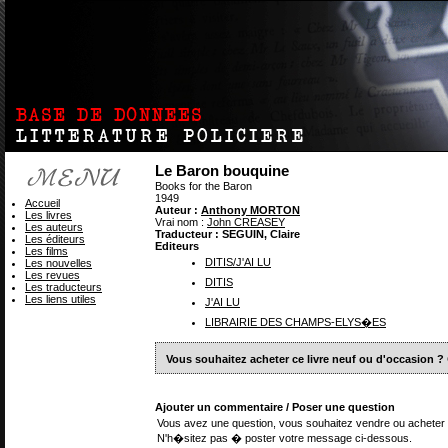
Le Baron bouquine
Books for the Baron
1949
Accueil
Auteur :
Anthony MORTON
Les livres
Vrai nom :
John CREASEY
Les auteurs
Traducteur : SEGUIN, Claire
Les éditeurs
Editeurs
Les films
DITIS/J'AI LU
Les nouvelles
Les revues
DITIS
Les traducteurs
Les liens utiles
J'AI LU
LIBRAIRIE DES CHAMPS-ELYS�ES
Vous souhaitez acheter ce livre neuf ou d'occasion ?
Ajouter un commentaire / Poser une question
Vous avez une question, vous souhaitez vendre ou acheter 
N'h�sitez pas � poster votre message ci-dessous.