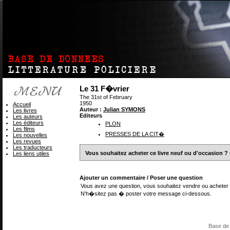
Le 31 F�vrier
The 31st of February
1950
Accueil
Auteur :
Julian SYMONS
Les livres
Editeurs
Les auteurs
Les éditeurs
PLON
Les films
PRESSES DE LA CIT�
Les nouvelles
Les revues
Les traducteurs
Vous souhaitez acheter ce livre neuf ou d'occasion ?
Les liens utiles
Ajouter un commentaire / Poser une question
Vous avez une question, vous souhaitez vendre ou acheter 
N'h�sitez pas � poster votre message ci-dessous.
Base de