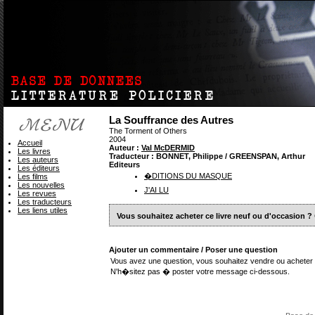
La Souffrance des Autres
The Torment of Others
2004
Accueil
Auteur :
Val McDERMID
Les livres
Traducteur : BONNET, Philippe / GREENSPAN, Arthur
Les auteurs
Editeurs
Les éditeurs
�DITIONS DU MASQUE
Les films
Les nouvelles
J'AI LU
Les revues
Les traducteurs
Les liens utiles
Vous souhaitez acheter ce livre neuf ou d'occasion ?
Ajouter un commentaire / Poser une question
Vous avez une question, vous souhaitez vendre ou acheter 
N'h�sitez pas � poster votre message ci-dessous.