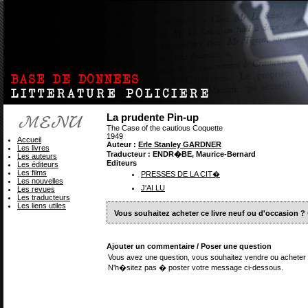
La prudente Pin-up
The Case of the cautious Coquette
1949
Accueil
Auteur :
Erle Stanley GARDNER
Les livres
Traducteur : ENDR�BE, Maurice-Bernard
Les auteurs
Editeurs
Les éditeurs
Les films
PRESSES DE LA CIT�
Les nouvelles
J'AI LU
Les revues
Les traducteurs
Les liens utiles
Vous souhaitez acheter ce livre neuf ou d'occasion ?
Ajouter un commentaire / Poser une question
Vous avez une question, vous souhaitez vendre ou acheter 
N'h�sitez pas � poster votre message ci-dessous.