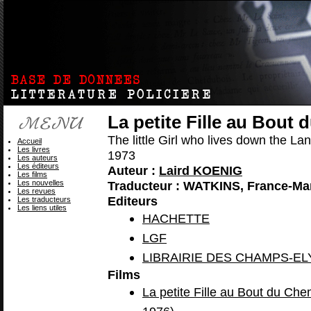
La petite Fille au Bout
The little Girl who lives down the La
Accueil
Les livres
1973
Les auteurs
Les éditeurs
Auteur :
Laird KOENIG
Les films
Les nouvelles
Traducteur : WATKINS, France-Ma
Les revues
Editeurs
Les traducteurs
Les liens utiles
HACHETTE
LGF
LIBRAIRIE DES CHAMPS-E
Films
La petite Fille au Bout du Che