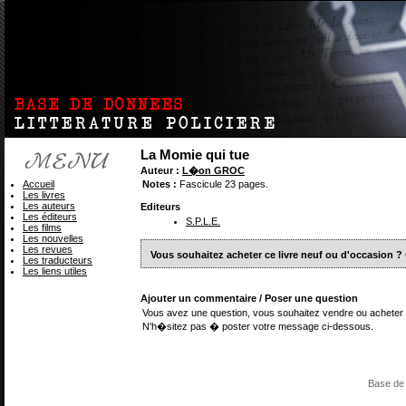
La Momie qui tue
Auteur :
L�on GROC
Accueil
Notes :
Fascicule 23 pages.
Les livres
Les auteurs
Editeurs
Les éditeurs
S.P.L.E.
Les films
Les nouvelles
Les revues
Vous souhaitez acheter ce livre neuf ou d'occasion ?
Les traducteurs
Les liens utiles
Ajouter un commentaire / Poser une question
Vous avez une question, vous souhaitez vendre ou acheter 
N'h�sitez pas � poster votre message ci-dessous.
Base de