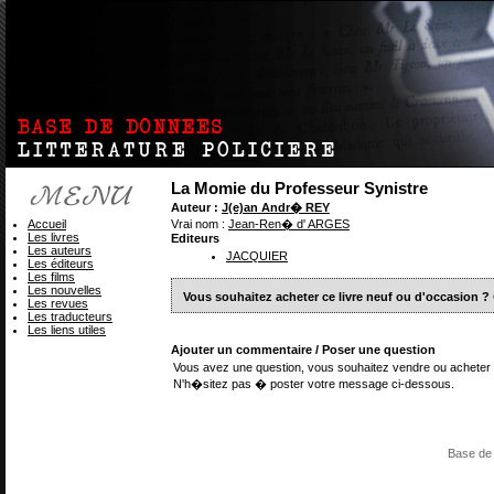
La Momie du Professeur Synistre
Auteur :
J(e)an Andr� REY
Accueil
Vrai nom :
Jean-Ren� d' ARGES
Les livres
Editeurs
Les auteurs
JACQUIER
Les éditeurs
Les films
Les nouvelles
Vous souhaitez acheter ce livre neuf ou d'occasion ?
Les revues
Les traducteurs
Les liens utiles
Ajouter un commentaire / Poser une question
Vous avez une question, vous souhaitez vendre ou acheter 
N'h�sitez pas � poster votre message ci-dessous.
Base de