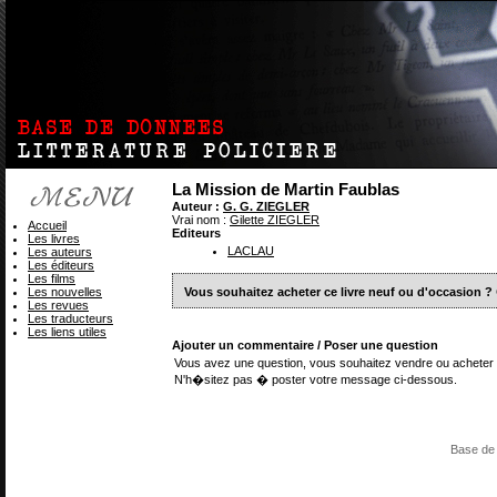
La Mission de Martin Faublas
Auteur :
G. G. ZIEGLER
Vrai nom :
Gilette ZIEGLER
Accueil
Editeurs
Les livres
LACLAU
Les auteurs
Les éditeurs
Les films
Les nouvelles
Vous souhaitez acheter ce livre neuf ou d'occasion ?
Les revues
Les traducteurs
Les liens utiles
Ajouter un commentaire / Poser une question
Vous avez une question, vous souhaitez vendre ou acheter 
N'h�sitez pas � poster votre message ci-dessous.
Base de