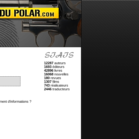
12287
auteurs
1693
éditeurs
42896
livres
16068
nouvelles
180
revues
1307
films
743
réalisateurs
2446
traducteurs
ment d'informations ?