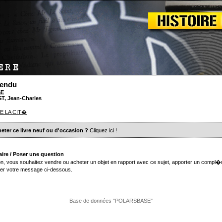
Pendu
SE
T, Jean-Charles
E LA CIT�
eter ce livre neuf ou d'occasion ?
Cliquez ici
!
ire / Poser une question
n, vous souhaitez vendre ou acheter un objet en rapport avec ce sujet, apporter un compl�
er votre message ci-dessous.
Base de données "POLARSBASE"