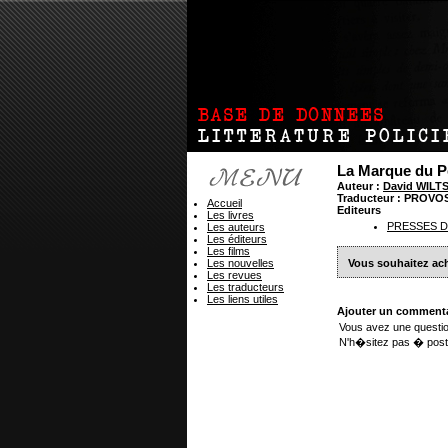
La Marque du 
Auteur :
David WILT
Traducteur : PROVOS
Accueil
Editeurs
Les livres
PRESSES D
Les auteurs
Les éditeurs
Les films
Les nouvelles
Vous souhaitez ach
Les revues
Les traducteurs
Les liens utiles
Ajouter un commenta
Vous avez une questio
N'h�sitez pas � post