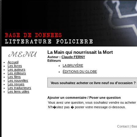
La Main qui nourrissait la Mort
Auteur :
Claude FERNY
Editeurs
Accueil
LA BRUYÈRE
Les livres
Les auteurs
ÉDITIONS DU GLOBE
Les éditeurs
Les films
Les nouvelles
Vous souhaitez acheter ce livre neuf ou d'occasion ?
Les revues
Les traducteurs
Les liens utiles
Ajouter un commentaire / Poser une question
Vous avez une question, vous souhaitez vendre ou acheter 
N'h�sitez pas � poster votre message ci-dessous.
Contact
| Ba