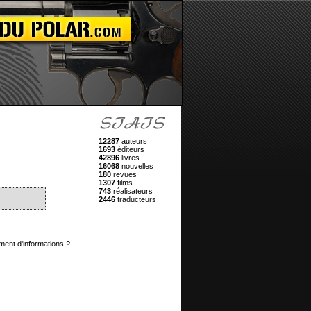
12287
auteurs
1693
éditeurs
42896
livres
16068
nouvelles
180
revues
1307
films
743
réalisateurs
2446
traducteurs
ment d'informations ?