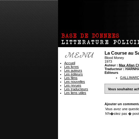
La Course au S
Blood Money
1973
Accueil
Auteur :
Max Allan 
Les livres
Traducteur : HARNHA
Les auteurs
Editeurs
Les éditeurs
GALLIMAR
Les films
Les nouvelles
Les revues
Les traducteurs
Vous souhaitez ach
Les liens utiles
Ajouter un commenta
Vous avez une questio
N'h�sitez pas � post