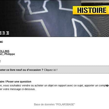
ac
COLLINS
C, Philippe
D
eter ce livre neuf ou d'occasion ?
Cliquez ici
!
ire / Poser une question
n, vous souhaitez vendre ou acheter un objet en rapport avec ce sujet, apporter un compl�
er votre message ci-dessous.
Base de données "POLARSBASE"