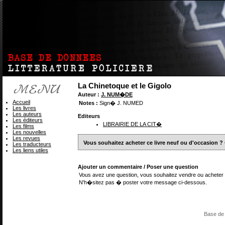
La Chinetoque et le Gigolo
Auteur :
J. NUM�DE
Accueil
Notes :
Sign� J. NUMED
Les livres
Les auteurs
Editeurs
Les éditeurs
LIBRAIRIE DE LA CIT�
Les films
Les nouvelles
Les revues
Vous souhaitez acheter ce livre neuf ou d'occasion ?
Les traducteurs
Les liens utiles
Ajouter un commentaire / Poser une question
Vous avez une question, vous souhaitez vendre ou acheter 
N'h�sitez pas � poster votre message ci-dessous.
Base de