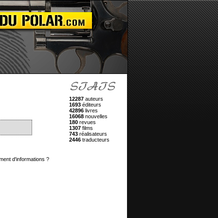
12287
auteurs
1693
éditeurs
42896
livres
16068
nouvelles
180
revues
1307
films
743
réalisateurs
2446
traducteurs
ment d'informations ?