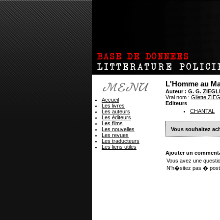
L'Homme au Man
Auteur :
G. G. ZIEG
Vrai nom :
Gilette ZI
Accueil
Editeurs
Les livres
CHANTAL
Les auteurs
Les éditeurs
Les films
Les nouvelles
Vous souhaitez ach
Les revues
Les traducteurs
Les liens utiles
Ajouter un commenta
Vous avez une questio
N'h�sitez pas � post