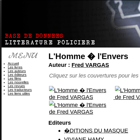
L'Homme � l'Envers
Accueil
Auteur :
Fred VARGAS
Les livres
Les auteurs
Cliquez sur les couvertures pour les 
Les éditeurs
Les films
Les nouvelles
Les revues
Les traducteurs
Les liens utiles
Editeurs
�DITIONS DU MASQUE
VIVIANE HAMY