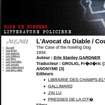
L'Avocat du Diable / Co
The Case of the howling Dog
Accueil
Les livres
1934
Les auteurs
Les éditeurs
Auteur :
Erle Stanley GARDNER
Les films
Les nouvelles
Traducteur : GROLIG, Fr�d�ric (1
Les revues
Les traducteurs
ANONYME (3)
Les liens utiles
Editeurs
LIBRAIRIE DES CHAMPS-E
GALLIMARD
J'AI LU
PRESSES DE LA CIT�