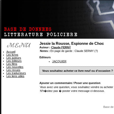
Jessie la Rousse, Espionne de Choc
Auteur :
Claude FERNY
Notes :
En page de garde : Claude SERMY (?)
Accueil
Les livres
Editeurs
Les auteurs
Les éditeurs
JACQUIER
Les films
Les nouvelles
Les revues
Vous souhaitez acheter ce livre neuf ou d'occasion ?
Les traducteurs
Les liens utiles
Ajouter un commentaire / Poser une question
Vous avez une question, vous souhaitez vendre ou acheter 
N'h�sitez pas � poster votre message ci-dessous.
Base de