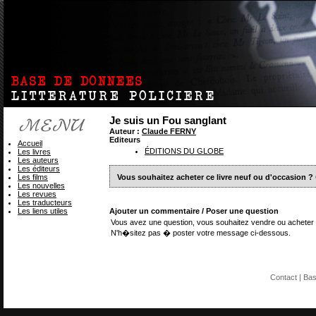
Je suis un Fou sanglant
Auteur :
Claude FERNY
Editeurs
Accueil
ÉDITIONS DU GLOBE
Les livres
Les auteurs
Les éditeurs
Les films
Vous souhaitez acheter ce livre neuf ou d'occasion ?
Les nouvelles
Les revues
Les traducteurs
Les liens utiles
Ajouter un commentaire / Poser une question
Vous avez une question, vous souhaitez vendre ou acheter 
N'h�sitez pas � poster votre message ci-dessous.
Contact
| Ba