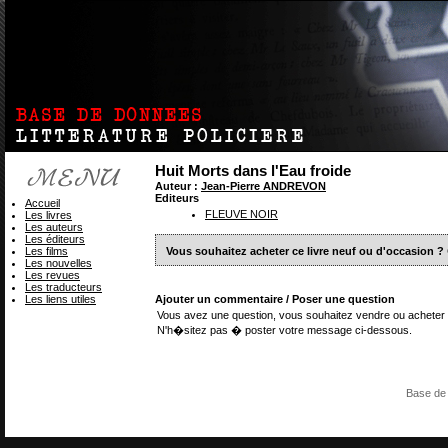
Huit Morts dans l'Eau froide
Auteur :
Jean-Pierre ANDREVON
Editeurs
Accueil
FLEUVE NOIR
Les livres
Les auteurs
Les éditeurs
Les films
Vous souhaitez acheter ce livre neuf ou d'occasion ?
Les nouvelles
Les revues
Les traducteurs
Les liens utiles
Ajouter un commentaire / Poser une question
Vous avez une question, vous souhaitez vendre ou acheter 
N'h�sitez pas � poster votre message ci-dessous.
Base de