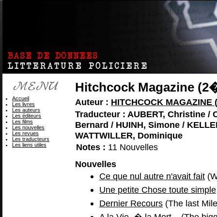
Hitchcock Magazine (2
Accueil
Auteur :
HITCHCOCK MAGAZINE (
Les livres
Les auteurs
Traducteur : AUBERT, Christine
Les éditeurs
Les films
Bernard / HUINH, Simone / KELLE
Les nouvelles
Les revues
WATTWILLER, Dominique
Les traducteurs
Les liens utiles
Notes :
11 Nouvelles
Nouvelles
Ce que nul autre n'avait fait
(Wh
Une petite Chose toute simple
Dernier Recours
(The last Mile
A la Vie, � la Mort...
(The bigg