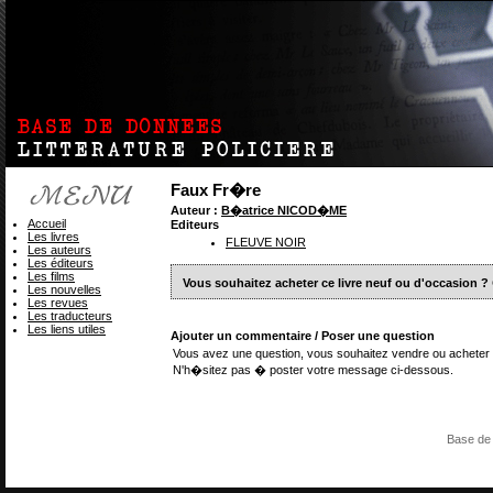
Faux Fr�re
Auteur :
B�atrice NICOD�ME
Accueil
Editeurs
Les livres
FLEUVE NOIR
Les auteurs
Les éditeurs
Les films
Vous souhaitez acheter ce livre neuf ou d'occasion ?
Les nouvelles
Les revues
Les traducteurs
Les liens utiles
Ajouter un commentaire / Poser une question
Vous avez une question, vous souhaitez vendre ou acheter 
N'h�sitez pas � poster votre message ci-dessous.
Base de