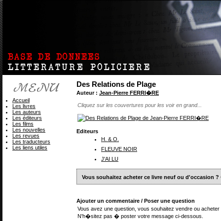
Des Relations de Plage
Auteur :
Jean-Pierre FERRI�RE
Accueil
Cliquez sur les couvertures pour les voir en grand...
Les livres
Les auteurs
Les éditeurs
Les films
Les nouvelles
Editeurs
Les revues
H. & O.
Les traducteurs
Les liens utiles
FLEUVE NOIR
J'AI LU
Vous souhaitez acheter ce livre neuf ou d'occasion ?
Ajouter un commentaire / Poser une question
Vous avez une question, vous souhaitez vendre ou acheter 
N'h�sitez pas � poster votre message ci-dessous.