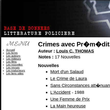
Crimes avec Pr�m�dit
Accueil
Auteur :
Louis C. THOMAS
Les livres
Les auteurs
Notes :
17 Nouvelles
Les éditeurs
Les films
Nouvelles
Les nouvelles
Les revues
Les traducteurs
Mort d'un Salaud
Les liens utiles
Le Crime de Laura
Sans Circonstances att�nuan
L'Accident
- 1988
Une Femme de Prix
La Main heureuse