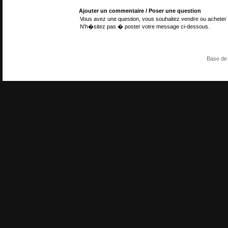
Ajouter un commentaire / Poser une question
Vous avez une question, vous souhaitez vendre ou acheter 
N'h�sitez pas � poster votre message ci-dessous.
Base de