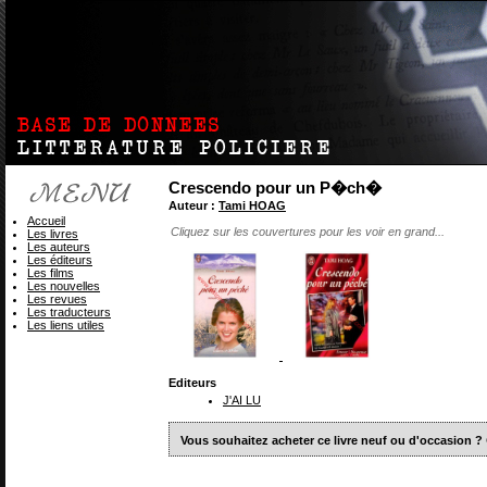
Crescendo pour un P�ch�
Auteur :
Tami HOAG
Accueil
Cliquez sur les couvertures pour les voir en grand...
Les livres
Les auteurs
Les éditeurs
Les films
Les nouvelles
Les revues
Les traducteurs
Les liens utiles
Editeurs
J'AI LU
Vous souhaitez acheter ce livre neuf ou d'occasion ?