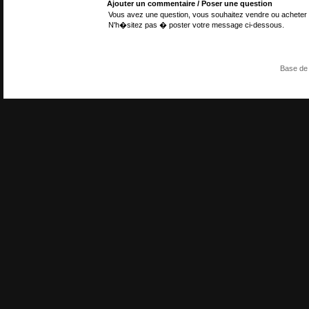
Ajouter un commentaire / Poser une question
Vous avez une question, vous souhaitez vendre ou acheter 
N'h�sitez pas � poster votre message ci-dessous.
Base de