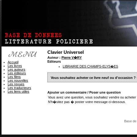
Clavier Universel
Auteur :
Pierre V�RY
Editeurs
Accueil
Les livres
LIBRAIRIE DES CHAMPS-ELYS�ES
Les auteurs
Les éditeurs
Les films
Vous souhaitez acheter ce livre neuf ou d'occasion ?
Les nouvelles
Les revues
Les traducteurs
Les liens utiles
Ajouter un commentaire / Poser une question
Vous avez une question, vous souhaitez vendre ou acheter 
N'h�sitez pas � poster votre message ci-dessous.
Base de