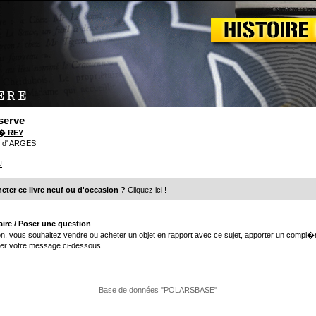
serve
r� REY
 d' ARGES
U
eter ce livre neuf ou d'occasion ?
Cliquez ici
!
ire / Poser une question
n, vous souhaitez vendre ou acheter un objet en rapport avec ce sujet, apporter un compl�
er votre message ci-dessous.
Base de données "POLARSBASE"