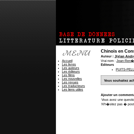
Chinois en Con
Auteur :
J(e)an And
Accueil
Vrai nom :
Jean-Ren�
Les livres
Editeurs
Les auteurs
PUITS-PEL
Les éditeurs
Les films
Les nouvelles
Vous souhaitez ach
Les revues
Les traducteurs
Les liens utiles
Ajouter un commenta
Vous avez une questio
N'h�sitez pas � post