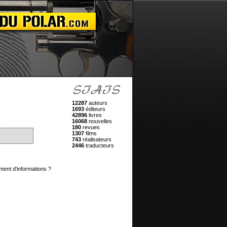
12287
auteurs
1693
éditeurs
42896
livres
16068
nouvelles
180
revues
1307
films
743
réalisateurs
2446
traducteurs
ment d'informations ?