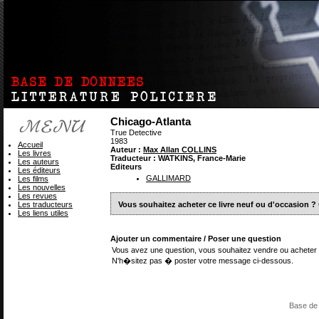
Chicago-Atlanta
True Detective
1983
Accueil
Auteur :
Max Allan COLLINS
Les livres
Traducteur : WATKINS, France-Marie
Les auteurs
Editeurs
Les éditeurs
GALLIMARD
Les films
Les nouvelles
Les revues
Les traducteurs
Vous souhaitez acheter ce livre neuf ou d'occasion ?
Les liens utiles
Ajouter un commentaire / Poser une question
Vous avez une question, vous souhaitez vendre ou acheter 
N'h�sitez pas � poster votre message ci-dessous.
Base de