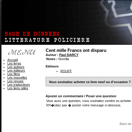
Cent mille Francs ont disparu
Auteur :
Paul DARCY
Notes :
Novella
Accueil
Les livres
Editeurs
Les auteurs
Les éditeurs
ROUFF
Les films
Les nouvelles
Les revues
Vous souhaitez acheter ce livre neuf ou d'occasion ?
Les traducteurs
Les liens utiles
Ajouter un commentaire / Poser une question
Vous avez une question, vous souhaitez vendre ou acheter 
N'h�sitez pas � poster votre message ci-dessous.
Base de