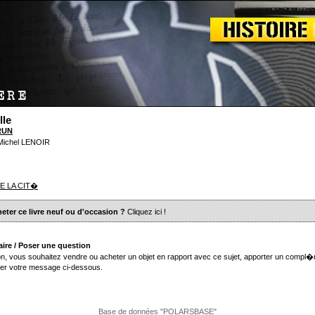
lle
RUN
 Michel LENOIR
E LA CIT�
eter ce livre neuf ou d'occasion ?
Cliquez ici
!
ire / Poser une question
n, vous souhaitez vendre ou acheter un objet en rapport avec ce sujet, apporter un compl�
er votre message ci-dessous.
Base de données "POLARSBASE"