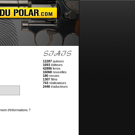
12287
auteurs
1693
éditeurs
42896
livres
16068
nouvelles
180
revues
1307
films
743
réalisateurs
2446
traducteurs
ment d'informations ?