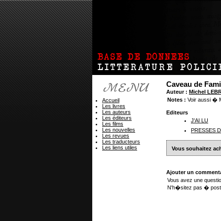
Caveau de Fami
Auteur :
Michel LEB
Notes :
Voir aussi �
Accueil
Les livres
Les auteurs
Editeurs
Les éditeurs
J'AI LU
Les films
Les nouvelles
PRESSES D
Les revues
Les traducteurs
Les liens utiles
Vous souhaitez ach
Ajouter un commenta
Vous avez une questio
N'h�sitez pas � post