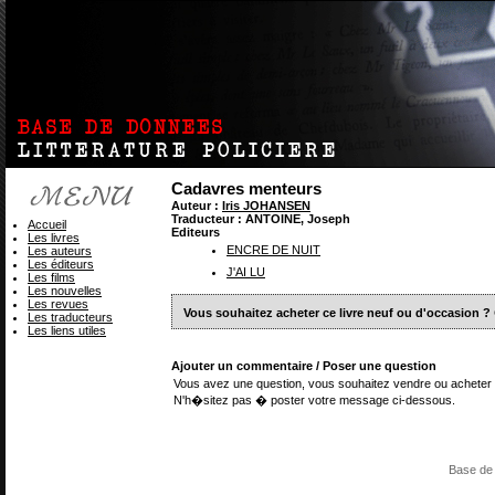
Cadavres menteurs
Auteur :
Iris JOHANSEN
Traducteur : ANTOINE, Joseph
Accueil
Editeurs
Les livres
ENCRE DE NUIT
Les auteurs
Les éditeurs
J'AI LU
Les films
Les nouvelles
Les revues
Vous souhaitez acheter ce livre neuf ou d'occasion ?
Les traducteurs
Les liens utiles
Ajouter un commentaire / Poser une question
Vous avez une question, vous souhaitez vendre ou acheter 
N'h�sitez pas � poster votre message ci-dessous.
Base de