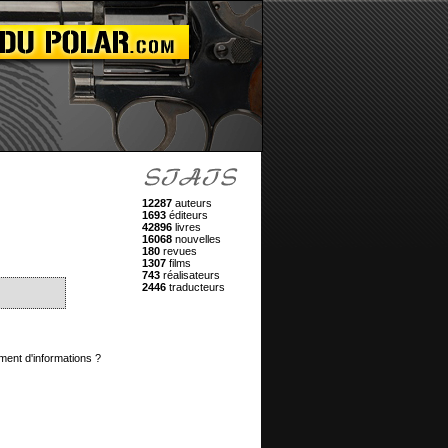
12287
auteurs
1693
éditeurs
42896
livres
16068
nouvelles
180
revues
1307
films
743
réalisateurs
2446
traducteurs
ment d'informations ?