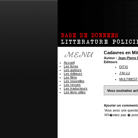
Cadavres en Mi
Auteur :
Jean-Pierr
Editeurs
Accueil
Les livres
DITIS
Les auteurs
J'AI LU
Les éditeurs
Les films
MULTIBEST
Les nouvelles
Les revues
Les traducteurs
Vous souhaitez ach
Les liens utiles
Ajouter un commenta
Vous avez une questio
N'h�sitez pas � post