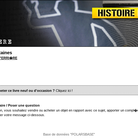
taines
e FERRI�RE
eter ce livre neuf ou d'occasion ?
Cliquez ici
!
ire / Poser une question
n, vous souhaitez vendre ou acheter un objet en rapport avec ce sujet, apporter un compl�
er votre message ci-dessous.
Base de données "POLARSBASE"