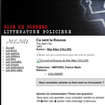
Ca sent la Rousse
The dark City
1987
Accueil
Auteur :
Max Allan COLLINS
Les livres
Les auteurs
Cliquez sur les couvertures pour les voir en grand...
Les éditeurs
Les films
Les nouvelles
Les revues
Les traducteurs
Traducteur : WATKINS, France-Marie
Les liens utiles
Editeurs
GALLIMARD
Vous souhaitez acheter ce livre neuf ou d'occasion ?
Ajouter un commentaire / Poser une question
Vous avez une question, vous souhaitez vendre ou acheter 
N'h�sitez pas � poster votre message ci-dessous.