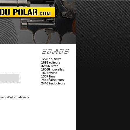
12287
auteurs
1693
éditeurs
42896
livres
16068
nouvelles
180
revues
1307
films
743
réalisateurs
2446
traducteurs
ment d'informations ?