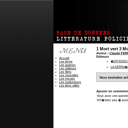
1 Mort vert 3 Mo
Auteur :
Claude FER
Editeurs
Accueil
�DITIONS
Les livres
Les auteurs
LA DERNI
Les éditeurs
Les films
Les nouvelles
Vous souhaitez ach
Les revues
Les traducteurs
Les liens utiles
Ajouter un commenta
Vous avez une questio
N'h�sitez pas � post