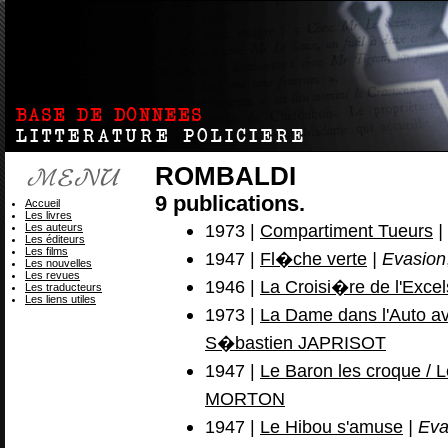
ROMBALDI
9 publications.
Accueil
Les livres
1973 |
Compartiment Tueurs
|
Les auteurs
Les éditeurs
Les films
1947 |
Fl�che verte
| Evasion
Les nouvelles
Les revues
1946 |
La Croisi�re de l'Excel
Les traducteurs
Les liens utiles
1973 |
La Dame dans l'Auto av
S�bastien JAPRISOT
1947 |
Le Baron les croque / L
MORTON
1947 |
Le Hibou s'amuse
| Eva