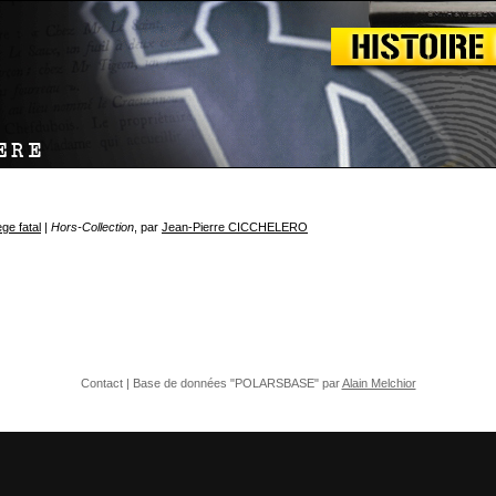
ge fatal
| Hors-Collection
, par
Jean-Pierre CICCHELERO
Contact
| Base de données "POLARSBASE" par
Alain Melchior