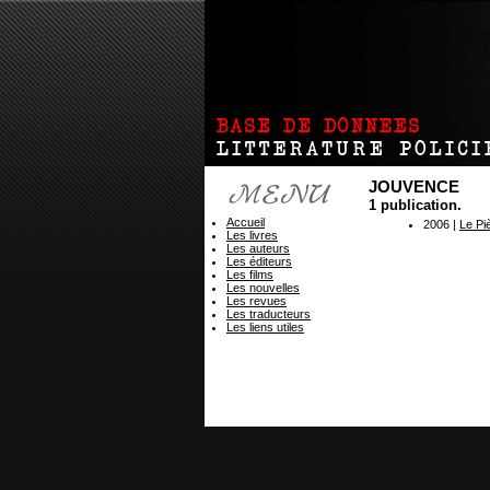
JOUVENCE
1 publication.
Accueil
2006 |
Le Piè
Les livres
Les auteurs
Les éditeurs
Les films
Les nouvelles
Les revues
Les traducteurs
Les liens utiles