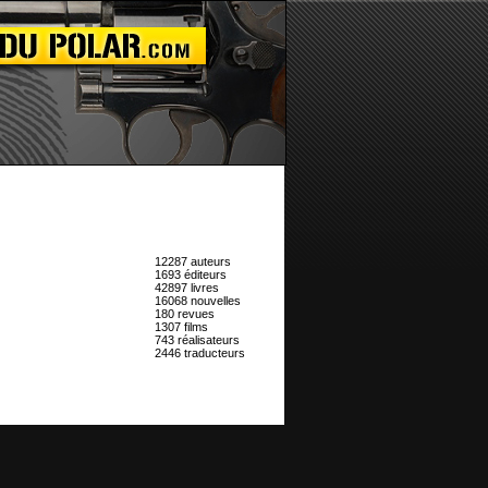
12287 auteurs
1693 éditeurs
42897 livres
16068 nouvelles
180 revues
1307 films
743 réalisateurs
2446 traducteurs