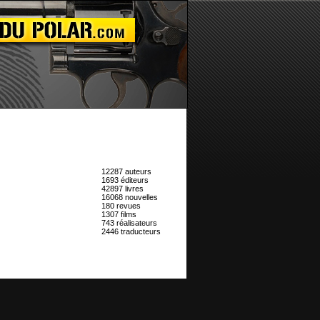
12287 auteurs
1693 éditeurs
42897 livres
16068 nouvelles
180 revues
1307 films
743 réalisateurs
2446 traducteurs