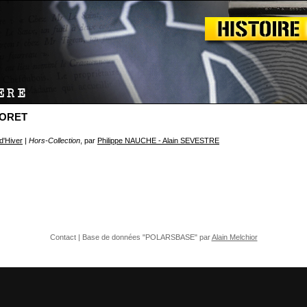
LORET
 d'Hiver
| Hors-Collection
, par
Philippe NAUCHE - Alain SEVESTRE
Contact
| Base de données "POLARSBASE" par
Alain Melchior