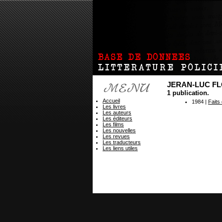
JERAN-LUC F
1 publication.
Accueil
1984 |
Faits
Les livres
Les auteurs
Les éditeurs
Les films
Les nouvelles
Les revues
Les traducteurs
Les liens utiles