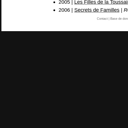
2005 |
Les Filles de la Toussai
2006 |
Secrets de Familles
| R
Contact
| Base de do