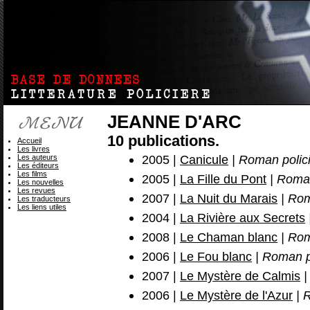
JEANNE D'ARC
10 publications.
Accueil
Les livres
2005 |
Canicule
| Roman polic
Les auteurs
Les éditeurs
Les films
2005 |
La Fille du Pont
| Roman
Les nouvelles
Les revues
2007 |
La Nuit du Marais
| Rom
Les traducteurs
Les liens utiles
2004 |
La Rivière aux Secrets
2008 |
Le Chaman blanc
| Rom
2006 |
Le Fou blanc
| Roman p
2007 |
Le Mystère de Calmis
|
2006 |
Le Mystère de l'Azur
| 