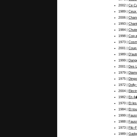
2002 |
Ce Ca
1989 |
Ceux 
2006 |
Chans
1993 |
Chant
1984 |
Chute
1998 |
Coq a
1973 |
Cosm
2001 |
Coup
1989 |
D'aut
1999 |
Dange
2001 |
Des L
1979 |
Diam
1975 |
Ding
1972 |
Dolly-
2004 |
Electr
1982 |
En 4�
1970 |
Et le
1984 |
Et to
1999 |
Fauss
1988 |
Fauss
1973 |
Flic-
1989 |
Gadg