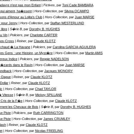
davre n'est pas mon Enfant
| Fictives
, par
Toni Cade BAMBARA
qui aiment, ha�ssent
| Hors-Collection
, par
Silvina OCAMPO
ons d'Amour au Lolita's Club
| Hors-Collection
, par
Juan MARSE
 pour Jenny
| Hors-Collection
, par
Staffan WESTERLUND
 libre
| S�rie B
, par
Dorothy B. HUGHES
u Vin
| Policiers
, par
Charlotte CARTER
os-Cross
| Reiner
, par
Claude KLOTZ
 chaud � La Havane
| Policiers
, par
Carolina GARCIA-AGUILERA
res Gens : une Histoire, un Myst�re
| Hors-Collection
, par
Martin AMIS
reux Indice
| Policiers
, par
Reggie NADELSON
�zards dans le Ravin
| Hors-Collection
, par
Juan MARSE
ondback
| Hors-Collection
, par
Jacques MONORY
o-Dague
| Reiner
, par
Claude KLOTZ
Dollar
| Reiner
, par
Claude KLOTZ
ic
| Hors-Collection
, par
Chad TAYLOR
 Vitesse
| S�rie B
, par
Mickey SPILLANE
s Cris de la F�e
| Hors-Collection
, par
Claude KLOTZ
urnent les Chevaux de Bois
| S�rie B
, par
Dorothy B. HUGHES
e Piste
| Policiers
, par
Ruth CARRINGTON
e Piste
| Hors-Collection
, par
James CRUMLEY
Flash
| Reiner
, par
Claude KLOTZ
et
| Hors-Collection
, par
Nicolas FREELING