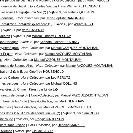
te perdue de Damasceno Monteiro
| Hors-Collection
, par
Antonio TABUCCHI
ngeance de David
| Hors-Collection
, par
Hans Werner KETTENBACH
uve noire / Araign�e, ma Mie (*)
| S�rie B
, par
Patrick QUENTIN
e continue
| Hors-Collection
, par
Jean-Baptiste BARONIAN
 Fant�me / Fant�me � prendre (*)
| S�rie B
, par
William IRISH
| S�rie B
, par
Vera CASPARY
arlatan
| S�rie B
, par
William Lindsay GRESHAM
and Horloger
| S�rie B
, par
Kenneth Flexner FEARING
byrinthe grec
| Hors-Collection
, par
Manuel VAZQUEZ-MONTALBAN
tit Fr�re
| Hors-Collection
, par
Manuel VAZQUEZ-MONTALBAN
ix
| Hors-Collection
, par
Manuel VAZQUEZ-MONTALBAN
intette de Buenos Aires
| Hors-Collection
, par
Manuel VAZQUEZ-MONTALBAN
itaire
| S�rie B
, par
Geoffrey HOUSEHOLD
ur du Cadran
| Hors-Collection
, par
Leo PERUTZ
Ames perdues
| Hors-Collection
, par
Michael COLLINS
vangiles du Crime
| Titres
, par
Linda L�
iseaux de Bangkok
| Hors-Collection
, par
Manuel VAZQUEZ-MONTALBAN
mbres de la Chute
| Hors-Collection
, par
Mark HENSHAW
Thermes
| Hors-Collection
, par
Manuel VAZQUEZ-MONTALBAN
es dans la Nuit / J'ai descendu un Flic (*)
| S�rie B
, par
Sam ROSS
re rouge
| Policiers
, par
Reggie NADELSON
riers sans Visage
| Hors-Collection
, par
Henning MANKELL
o-Micmac
| Reiner
, par
Claude KLOTZ