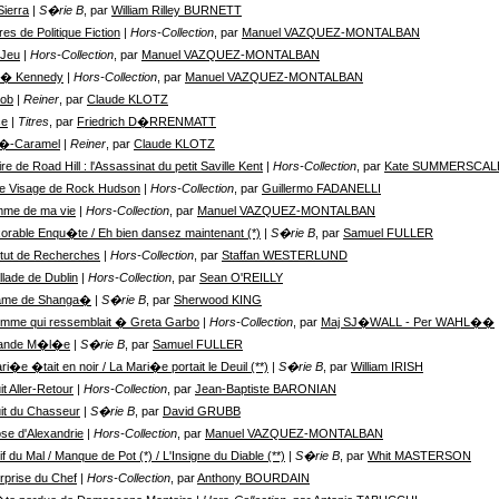
Sierra
| S�rie B
, par
William Rilley BURNETT
res de Politique Fiction
| Hors-Collection
, par
Manuel VAZQUEZ-MONTALBAN
-Jeu
| Hors-Collection
, par
Manuel VAZQUEZ-MONTALBAN
tu� Kennedy
| Hors-Collection
, par
Manuel VAZQUEZ-MONTALBAN
Job
| Reiner
, par
Claude KLOTZ
ce
| Titres
, par
Friedrich D�RRENMATT
t�-Caramel
| Reiner
, par
Claude KLOTZ
ire de Road Hill : l'Assassinat du petit Saville Kent
| Hors-Collection
, par
Kate SUMMERSCAL
re Visage de Rock Hudson
| Hors-Collection
, par
Guillermo FADANELLI
mme de ma vie
| Hors-Collection
, par
Manuel VAZQUEZ-MONTALBAN
xorable Enqu�te / Eh bien dansez maintenant (*)
| S�rie B
, par
Samuel FULLER
titut de Recherches
| Hors-Collection
, par
Staffan WESTERLUND
llade de Dublin
| Hors-Collection
, par
Sean O'REILLY
ame de Shanga�
| S�rie B
, par
Sherwood KING
mme qui ressemblait � Greta Garbo
| Hors-Collection
, par
Maj SJ�WALL - Per WAHL��
rande M�l�e
| S�rie B
, par
Samuel FULLER
ri�e �tait en noir / La Mari�e portait le Deuil (**)
| S�rie B
, par
William IRISH
it Aller-Retour
| Hors-Collection
, par
Jean-Baptiste BARONIAN
it du Chasseur
| S�rie B
, par
David GRUBB
se d'Alexandrie
| Hors-Collection
, par
Manuel VAZQUEZ-MONTALBAN
f du Mal / Manque de Pot (*) / L'Insigne du Diable (**)
| S�rie B
, par
Whit MASTERSON
rprise du Chef
| Hors-Collection
, par
Anthony BOURDAIN