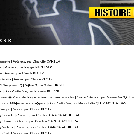
Baguette
| Policiers
, par
Charlotte CARTER
ir
| Policiers
, par
Reggie NADELSON
il
| Reiner
, par
Claude KLOTZ
-Beretta
| Reiner
, par
Claude KLOTZ
 L'Ange noir (*)
| S�rie B
, par
William IRISH
rs
| Hors-Collection
, par
Roberto BOLANO
sinat � Prado del Rey et autres Histoires sordides
| Hors-Collection
, par
Manuel VAZQUE
 que le Mill�naire nous s�pare
| Hors-Collection
, par
Manuel VAZQUEZ-MONTALBAN
-Banque
| Reiner
, par
Claude KLOTZ
y Secrets
| Policiers
, par
Carolina GARCIA-AGUILERA
dy Shame
| Policiers
, par
Carolina GARCIA-AGUILERA
y Waters
| Policiers
, par
Carolina GARCIA-AGUILERA
e-Cash
| Reiner
, par
Claude KLOTZ