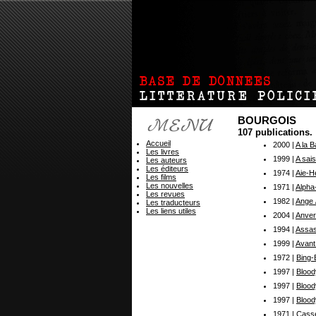
BOURGOIS
107 publications.
Accueil
2000 |
A la 
Les livres
1999 |
A sais
Les auteurs
Les éditeurs
1974 |
Aie-He
Les films
Les nouvelles
1971 |
Alpha
Les revues
1982 |
Ange /
Les traducteurs
Les liens utiles
2004 |
Anve
1994 |
Assas
1999 |
Avant
1972 |
Bing
1997 |
Blood
1997 |
Bloo
1997 |
Blood
1971 |
Cass