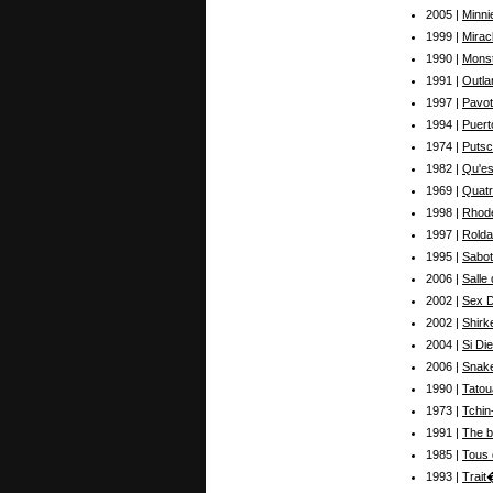
2005 |
Minni
1999 |
Mirac
1990 |
Mons
1991 |
Outla
1997 |
Pavot
1994 |
Puert
1974 |
Puts
1982 |
Qu'es
1969 |
Quatr
1998 |
Rhode
1997 |
Roldan
1995 |
Sabot
2006 |
Salle
2002 |
Sex D
2002 |
Shirk
2004 |
Si Die
2006 |
Snak
1990 |
Tato
1973 |
Tchin
1991 |
The b
1985 |
Tous 
1993 |
Trait