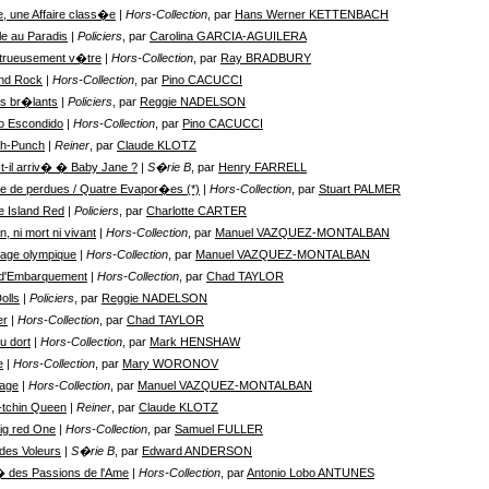
e, une Affaire class�e
| Hors-Collection
, par
Hans Werner KETTENBACH
le au Paradis
| Policiers
, par
Carolina GARCIA-AGUILERA
trueusement v�tre
| Hors-Collection
, par
Ray BRADBURY
nd Rock
| Hors-Collection
, par
Pino CACUCCI
s br�lants
| Policiers
, par
Reggie NADELSON
o Escondido
| Hors-Collection
, par
Pino CACUCCI
ch-Punch
| Reiner
, par
Claude KLOTZ
t-il arriv� � Baby Jane ?
| S�rie B
, par
Henry FARRELL
e de perdues / Quatre Evapor�es (*)
| Hors-Collection
, par
Stuart PALMER
 Island Red
| Policiers
, par
Charlotte CARTER
, ni mort ni vivant
| Hors-Collection
, par
Manuel VAZQUEZ-MONTALBAN
age olympique
| Hors-Collection
, par
Manuel VAZQUEZ-MONTALBAN
 d'Embarquement
| Hors-Collection
, par
Chad TAYLOR
olls
| Policiers
, par
Reggie NADELSON
er
| Hors-Collection
, par
Chad TAYLOR
u dort
| Hors-Collection
, par
Mark HENSHAW
e
| Hors-Collection
, par
Mary WORONOV
uage
| Hors-Collection
, par
Manuel VAZQUEZ-MONTALBAN
-tchin Queen
| Reiner
, par
Claude KLOTZ
ig red One
| Hors-Collection
, par
Samuel FULLER
des Voleurs
| S�rie B
, par
Edward ANDERSON
� des Passions de l'Ame
| Hors-Collection
, par
Antonio Lobo ANTUNES