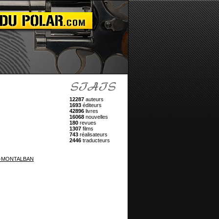
12287
auteurs
1693
éditeurs
42896
livres
16068
nouvelles
180
revues
1307
films
743
réalisateurs
2446
traducteurs
Z-MONTALBAN