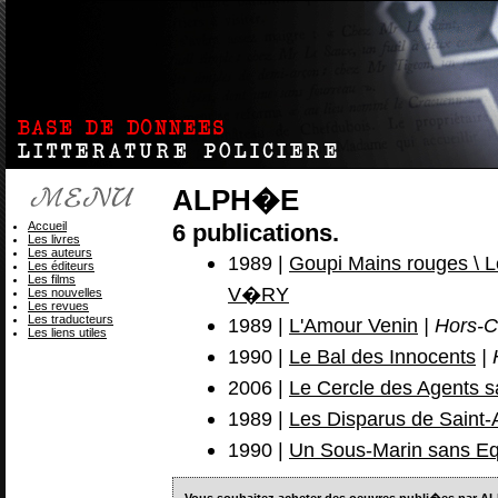
ALPH�E
Accueil
6 publications.
Les livres
Les auteurs
1989 |
Goupi Mains rouges \ L
Les éditeurs
Les films
V�RY
Les nouvelles
Les revues
Les traducteurs
1989 |
L'Amour Venin
| Hors-C
Les liens utiles
1990 |
Le Bal des Innocents
| 
2006 |
Le Cercle des Agents 
1989 |
Les Disparus de Saint-A
1990 |
Un Sous-Marin sans E