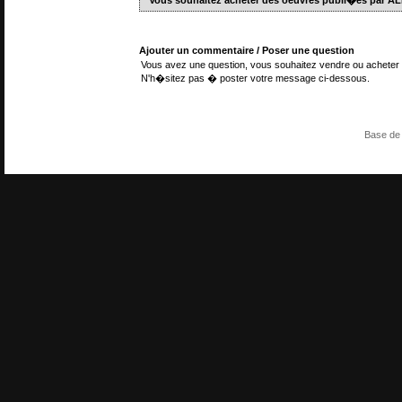
Vous souhaitez acheter des oeuvres publi�es par 
Ajouter un commentaire / Poser une question
Vous avez une question, vous souhaitez vendre ou acheter 
N'h�sitez pas � poster votre message ci-dessous.
Base de