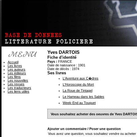
Yves DARTOIS
Fiche d'identité
Pays :
FRANCE
Accueil
Date de naissance : 1901
Les livres
Date de décès : 1974
Les auteurs
Ses livres
Les éditeurs
Les films
L'Aventure aux C�dres
Les nouvelles
Les revues
L'Horoscope du Mort
Les traducteurs
La Roue de Tintagel
Les liens utiles
Le Hameau dans les Sables
Week-End au Touquet
Vous souhaitez acheter des oeuvres de Yves DARTOI
Ajouter un commentaire / Poser une question
Vous avez une question, vous souhaitez vendre ou acheter 